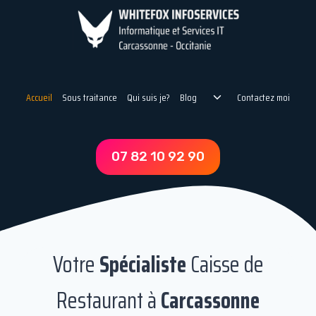
Aller
au
contenu
Ouvrir/fermer
Accueil
Sous traitance
Qui suis je?
Blog
Contactez moi
Le
Menu
Enfant
07 82 10 92 90
Votre
Spécialiste
Caisse de
Restaurant à
Carcassonne